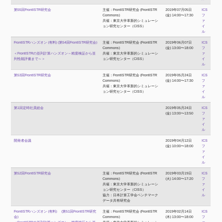
第55回FrontISTR研究会
主催：FrontISTR研究会 (FrontISTR
2019年07月05日
ICS
Commons)
(金) 14:00〜17:30
フ
共催：東京大学革新的シミュレーシ
ァ
ョン研究センター（CISS）
イ
ル
FrontISTRハンズオン (有料) (第54回FrontISTR研究会)
主催：FrontISTR研究会 (FrontISTR
2019年06月07日
ICS
Commons)
(金) 13:00〜18:00
フ
＜FrontISTRの並列計算ハンズオン～精度検証から並
共催：東京大学革新的シミュレーシ
ァ
列性能評価まで～＞
ョン研究センター（CISS）
イ
ル
第53回FrontISTR研究会
主催：FrontISTR研究会 (FrontISTR
2019年05月24日
ICS
Commons)
(金) 14:00〜17:30
フ
共催：東京大学革新的シミュレーシ
ァ
ョン研究センター（CISS）
イ
ル
第1回定時社員総会
2019年05月24日
ICS
(金) 13:00〜13:50
フ
ァ
イ
ル
開発者会議
2019年04月12日
ICS
(金) 10:00〜18:00
フ
ァ
イ
ル
第52回FrontISTR研究会
主催：FrontISTR研究会 (FrontISTR
2019年03月19日
ICS
Commons)
(火) 14:00〜17:20
フ
共催：東京大学革新的シミュレーシ
ァ
ョン研究センター（CISS）
イ
協力：日本計算工学会ベンチマーク
ル
データ共有研究会
FrontISTRハンズオン (有料) (第51回FrontISTR研究
主催：FrontISTR研究会 (FrontISTR
2019年02月14日
ICS
会)
Commons)
(木) 13:00〜18:00
フ