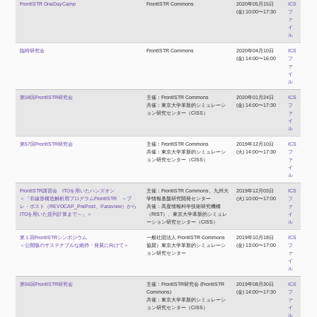
FrontISTR OneDayCamp
FrontISTR Commons
2020年05月15日
ICS
(金) 10:00〜17:30
フ
ァ
イ
ル
臨時研究会
FrontISTR Commons
2020年04月10日
ICS
(金) 14:00〜16:00
フ
ァ
イ
ル
第58回FrontISTR研究会
主催：FrontISTR Commons
2020年01月24日
ICS
共催：東京大学革新的シミュレーシ
(金) 14:00〜17:30
フ
ョン研究センター（CISS）
ァ
イ
ル
第57回FrontISTR研究会
主催：FrontISTR Commons
2019年12月10日
ICS
共催：東京大学革新的シミュレーシ
(火) 14:00〜17:30
フ
ョン研究センター（CISS）
ァ
イ
ル
FrontISTR講習会 ITOを用いたハンズオン
主催：FrontISTR Commons、九州大
2019年12月03日
ICS
＜「非線形構造解析用プログラムFrontISTR ～プ
学情報基盤研究開発センター
(火) 10:00〜17:00
フ
レ・ポスト（REVOCAP_PrePost、Paraview）から
共催：高度情報科学技術研究機構
ァ
ITOを用いた並列計算まで～」＞
（RIST）、東京大学革新的シミュレ
イ
ーション研究センター（CISS）
ル
第１回FrontISTRシンポジウム
一般社団法人 FrontISTR Commons
2019年10月18日
ICS
＜公開版のサステナブルな維持・発展に向けて＞
協賛）東京大学革新的シミュレーシ
(金) 13:00〜17:00
フ
ョン研究センター
ァ
イ
ル
第56回FrontISTR研究会
主催：FrontISTR研究会 (FrontISTR
2019年08月30日
ICS
Commons)
(金) 14:00〜17:30
フ
共催：東京大学革新的シミュレーシ
ァ
ョン研究センター（CISS）
イ
ル