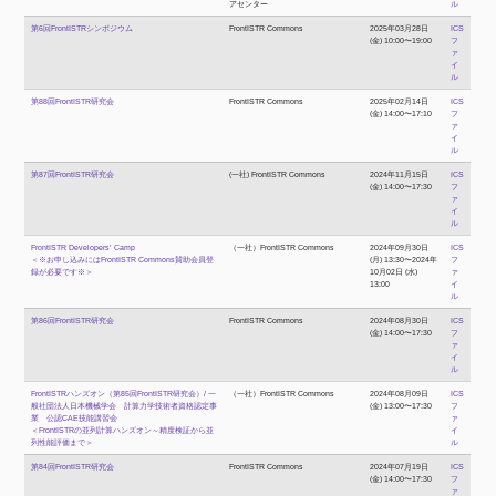
アセンター
ル
第6回FrontISTRシンポジウム
FrontISTR Commons
2025年03月28日
ICS
(金) 10:00〜19:00
フ
ァ
イ
ル
第88回FrontISTR研究会
FrontISTR Commons
2025年02月14日
ICS
(金) 14:00〜17:10
フ
ァ
イ
ル
第87回FrontISTR研究会
(一社) FrontISTR Commons
2024年11月15日
ICS
(金) 14:00〜17:30
フ
ァ
イ
ル
FrontISTR Developers’ Camp
（一社）FrontISTR Commons
2024年09月30日
ICS
＜※お申し込みにはFrontISTR Commons賛助会員登
(月) 13:30〜2024年
フ
録が必要です※＞
10月02日 (水)
ァ
13:00
イ
ル
第86回FrontISTR研究会
FrontISTR Commons
2024年08月30日
ICS
(金) 14:00〜17:30
フ
ァ
イ
ル
FrontISTRハンズオン（第85回FrontISTR研究会）/ 一
（一社）FrontISTR Commons
2024年08月09日
ICS
般社団法人日本機械学会 計算力学技術者資格認定事
(金) 13:00〜17:30
フ
業 公認CAE技能講習会
ァ
＜FrontISTRの並列計算ハンズオン～精度検証から並
イ
列性能評価まで＞
ル
第84回FrontISTR研究会
FrontISTR Commons
2024年07月19日
ICS
(金) 14:00〜17:30
フ
ァ