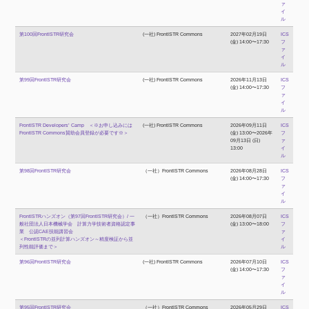
ァ
イ
ル
第100回FrontISTR研究会
(一社) FrontISTR Commons
2027年02月19日
ICS
(金) 14:00〜17:30
フ
ァ
イ
ル
第99回FrontISTR研究会
(一社) FrontISTR Commons
2026年11月13日
ICS
(金) 14:00〜17:30
フ
ァ
イ
ル
FrontISTR Developers’ Camp ＜※お申し込みには
(一社) FrontISTR Commons
2026年09月11日
ICS
FrontISTR Commons賛助会員登録が必要です※＞
(金) 13:00〜2026年
フ
09月13日 (日)
ァ
13:00
イ
ル
第98回FrontISTR研究会
（一社）FrontISTR Commons
2026年08月28日
ICS
(金) 14:00〜17:30
フ
ァ
イ
ル
FrontISTRハンズオン（第97回FrontISTR研究会）/ 一
（一社）FrontISTR Commons
2026年08月07日
ICS
般社団法人日本機械学会 計算力学技術者資格認定事
(金) 13:00〜18:00
フ
業 公認CAE技能講習会
ァ
＜FrontISTRの並列計算ハンズオン～精度検証から並
イ
列性能評価まで＞
ル
第96回FrontISTR研究会
(一社) FrontISTR Commons
2026年07月10日
ICS
(金) 14:00〜17:30
フ
ァ
イ
ル
第95回FrontISTR研究会
（一社）FrontISTR Commons
2026年05月29日
ICS