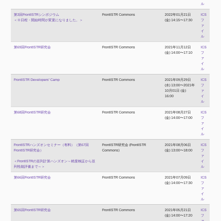
ル
第3回FrontISTRシンポジウム
FrontISTR Commons
2022年01月21日
ICS
＜※日程・開始時間が変更になりました。＞
(金) 14:15〜17:30
フ
ァ
イ
ル
第69回FrontISTR研究会
FrontISTR Commons
2021年11月12日
ICS
(金) 14:00〜17:10
フ
ァ
イ
ル
FrontISTR Developers' Camp
FrontISTR Commons
2021年09月29日
ICS
(水) 13:00〜2021年
フ
10月01日 (金)
ァ
16:00
イ
ル
第68回FrontISTR研究会
FrontISTR Commons
2021年08月27日
ICS
(金) 14:00〜17:00
フ
ァ
イ
ル
FrontISTRハンズオンセミナー（有料）（第67回
FrontISTR研究会 (FrontISTR
2021年08月06日
ICS
FrontISTR研究会）
Commons)
(金) 13:00〜18:00
フ
ァ
＜FrontISTRの並列計算ハンズオン～精度検証から並
イ
列性能評価まで～＞
ル
第66回FrontISTR研究会
FrontISTR Commons
2021年07月09日
ICS
(金) 14:00〜17:30
フ
ァ
イ
ル
第65回FrontISTR研究会
FrontISTR Commons
2021年05月21日
ICS
(金) 14:00〜17:20
フ
ァ