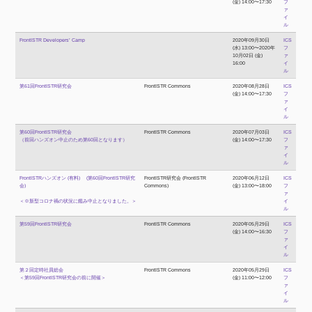
(金) 14:00〜17:30
フ
ァ
イ
ル
FrontISTR Developers’ Camp
2020年09月30日
ICS
(水) 13:00〜2020年
フ
10月02日 (金)
ァ
16:00
イ
ル
第61回FrontISTR研究会
FrontISTR Commons
2020年08月28日
ICS
(金) 14:00〜17:30
フ
ァ
イ
ル
第60回FrontISTR研究会
FrontISTR Commons
2020年07月03日
ICS
（前回ハンズオン中止のため第60回となります）
(金) 14:00〜17:30
フ
ァ
イ
ル
FrontISTRハンズオン (有料) (第60回FrontISTR研究
FrontISTR研究会 (FrontISTR
2020年06月12日
ICS
会)
Commons)
(金) 13:00〜18:00
フ
ァ
＜※新型コロナ禍の状況に鑑み中止となりました。＞
イ
ル
第59回FrontISTR研究会
FrontISTR Commons
2020年05月29日
ICS
(金) 14:00〜16:30
フ
ァ
イ
ル
第２回定時社員総会
FrontISTR Commons
2020年05月29日
ICS
＜第59回FrontISTR研究会の前に開催＞
(金) 11:00〜12:00
フ
ァ
イ
ル