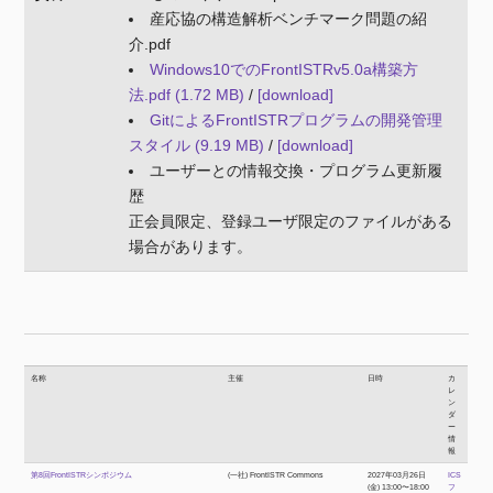
産応協の構造解析ベンチマーク問題の紹
介.pdf
Windows10でのFrontISTRv5.0a構築方
法.pdf (1.72 MB)
/
[download]
GitによるFrontISTRプログラムの開発管理
スタイル (9.19 MB)
/
[download]
ユーザーとの情報交換・プログラム更新履
歴
正会員限定、登録ユーザ限定のファイルがある
場合があります。
名称
主催
日時
カ
レ
ン
ダ
ー
情
報
第8回FrontISTRシンポジウム
(一社) FrontISTR Commons
2027年03月26日
ICS
(金) 13:00〜18:00
フ