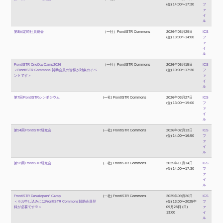
(金) 14:00〜17:30
フ
ァ
イ
ル
第8回定時社員総会
（一社）FrontISTR Commons
2026年05月29日
ICS
(金) 13:00〜14:00
フ
ァ
イ
ル
FrontISTR OneDayCamp2026
（一社）FrontISTR Commons
2026年05月15日
ICS
＜FrontISTR Commons 賛助会員の皆様が対象のイベ
(金) 10:00〜17:30
フ
ントです＞
ァ
イ
ル
第7回FrontISTRシンポジウム
(一社) FrontISTR Commons
2026年03月27日
ICS
(金) 13:00〜19:00
フ
ァ
イ
ル
第94回FrontISTR研究会
(一社) FrontISTR Commons
2026年02月13日
ICS
(金) 14:00〜16:50
フ
ァ
イ
ル
第93回FrontISTR研究会
(一社) FrontISTR Commons
2025年11月14日
ICS
(金) 14:00〜17:30
フ
ァ
イ
ル
FrontISTR Developers’ Camp
(一社) FrontISTR Commons
2025年09月26日
ICS
＜※お申し込みにはFrontISTR Commons賛助会員登
(金) 13:00〜2025年
フ
録が必要です※＞
09月28日 (日)
ァ
13:00
イ
ル