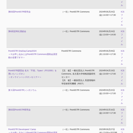
イ
ル
第83回FrontISTR研究会
（一社）FrontISTR Commons
2024年05月24日
ICS
(金) 14:00〜17:30
フ
ァ
イ
ル
第6回定時社員総会
（一社）FrontISTR Commons
2024年05月24日
ICS
(金) 13:00〜14:00
フ
ァ
イ
ル
FrontISTR OneDayCamp2024
FrontISTR Commons
2024年05月09日
ICS
＜※お申し込みにはFrontISTR Commons賛助会員登
(木) 10:00〜17:30
フ
録が必要です※＞
ァ
イ
ル
FrontISTR講習会 名大「不老」Type-I（FX1000）を
【主 催】一般社団法人 FrontISTR
2024年04月19日
ICS
用いたハンズオン
Commons, 名古屋大学情報基盤研究
(金) 10:00〜17:00
フ
＜オンラインハンズオンセミナー＞
センター
ァ
【共 催】一般財団法人 高度情報科
イ
学技術研究機構（RIST）
ル
第５回FrontISTRシンポジウム
（一社）FrontISTR Commons
2024年03月22日
ICS
(金) 10:00〜17:00
フ
ァ
イ
ル
第82回FrontISTR研究会
（一社）FrontISTR Commons
2024年02月16日
ICS
(金) 14:00〜17:30
フ
ァ
イ
ル
FrontISTR Developers' Camp
（一社）FrontISTR Commons
2023年09月27日
ICS
＜※お申し込みにはFrontISTR Commons賛助会員登
(水) 13:00〜2023年
フ