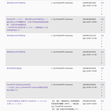
第92回FrontISTR研究会
(一社) FrontISTR Commons
2025年08月29日
ICS
(金) 14:00〜17:30
フ
ァ
イ
ル
FrontISTRハンズオン（第91回FrontISTR研究会）/ 一
(一社) FrontISTR Commons
2025年08月08日
ICS
般社団法人日本機械学会 計算力学技術者資格認定事
(金) 13:00〜18:00
フ
業 公認CAE技能講習会
ァ
＜FrontISTRの並列計算ハンズオン～精度検証から並
イ
列性能評価まで＞
ル
第90回FrontISTR研究会
(一社) FrontISTR Commons
2025年07月11日
ICS
(金) 14:00〜17:30
フ
ァ
イ
ル
第89回FrontISTR研究会
(一社) FrontISTR Commons
2025年05月30日
ICS
(金) 14:00〜17:30
フ
ァ
イ
ル
第7回定時社員総会
(一社) FrontISTR Commons
2025年05月30日
ICS
(金) 13:00〜14:00
フ
ァ
イ
ル
FrontISTR OneDayCamp2025
(一社) FrontISTR Commons
2025年05月09日
ICS
＜※お申し込みにはFrontISTR Commons賛助会員登
(金) 10:00〜17:30
フ
録が必要です＞
ァ
イ
ル
FrontISTR講習会 京都大学 Camphor3（システムA）
【主 催】一般財団法人 高度情報科
2025年04月18日
ICS
を用いたハンズオン
学技術研究機構（RIST）, 一般社団
(金) 13:00〜18:00
フ
法人 FrontISTR Commons
ァ
【共 催】京都大学学術情報メディ
イ