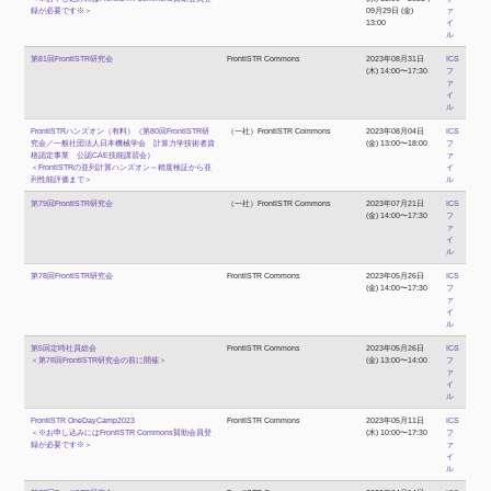
録が必要です※＞
09月29日 (金)
ァ
13:00
イ
ル
第81回FrontISTR研究会
FrontISTR Commons
2023年08月31日
ICS
(木) 14:00〜17:30
フ
ァ
イ
ル
FrontISTRハンズオン（有料）（第80回FrontISTR研
（一社）FrontISTR Commons
2023年08月04日
ICS
究会／一般社団法人日本機械学会 計算力学技術者資
(金) 13:00〜18:00
フ
格認定事業 公認CAE技能講習会）
ァ
＜FrontISTRの並列計算ハンズオン～精度検証から並
イ
列性能評価まで＞
ル
第79回FrontISTR研究会
（一社）FrontISTR Commons
2023年07月21日
ICS
(金) 14:00〜17:30
フ
ァ
イ
ル
第78回FrontISTR研究会
FrontISTR Commons
2023年05月26日
ICS
(金) 14:00〜17:30
フ
ァ
イ
ル
第5回定時社員総会
FrontISTR Commons
2023年05月26日
ICS
＜第78回FrontISTR研究会の前に開催＞
(金) 13:00〜14:00
フ
ァ
イ
ル
FrontISTR OneDayCamp2023
FrontISTR Commons
2023年05月11日
ICS
＜※お申し込みにはFrontISTR Commons賛助会員登
(木) 10:00〜17:30
フ
録が必要です※＞
ァ
イ
ル