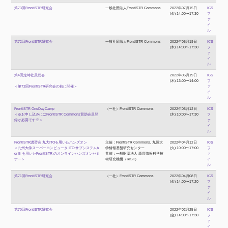
第73回FrontISTR研究会
一般社団法人FrontISTR Commons
2022年07月15日
ICS
(金) 14:00〜17:30
フ
ァ
イ
ル
第72回FrontISTR研究会
一般社団法人FrontISTR Commons
2022年05月19日
ICS
(木) 14:00〜17:30
フ
ァ
イ
ル
第4回定時社員総会
2022年05月19日
ICS
(木) 13:00〜14:00
フ
＜第72回FrontISTR研究会の前に開催＞
ァ
イ
ル
FrontISTR OneDayCamp
（一社）FrontISTR Commons
2022年05月12日
ICS
＜※お申し込みにはFrontISTR Commons賛助会員登
(木) 10:00〜17:30
フ
録が必要です※＞
ァ
イ
ル
FrontISTR講習会 九大ITOを用いたハンズオン
主催：FrontISTR Commons, 九州大
2022年04月12日
ICS
＜九州大学スーパーコンピュータ ITO:サブシステムA
学情報基盤研究センター
(火) 10:00〜17:00
フ
or B を用いたFrontISTR のオンラインハンズオンセミ
共催：一般財団法人 高度情報科学技
ァ
ナー＞
術研究機構（RIST）
イ
ル
第71回FrontISTR研究会
（一社）FrontISTR Commons
2022年04月08日
ICS
(金) 14:00〜17:20
フ
ァ
イ
ル
第70回FrontISTR研究会
2022年02月25日
ICS
(金) 14:00〜17:30
フ
ァ
イ