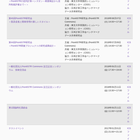
＜FrontISTRの並列計算ハンズオン～精度検証から並
共催：東京大学革新的シミュレーシ
ァ
列性能評価まで～＞
ョン研究センター（CISS）
イ
協力：日本計算工学会ベンチマーク
ル
データ共有研究会
第45回FrontISTR研究会
主催：FrontISTR研究会 (FrontISTR
2018年08月07日
ICS
＜普及促進と開発管理の新しいスタイル＞
Commons)
(火) 14:00〜17:30
フ
共催：東京大学革新的シミュレーシ
ァ
ョン研究センター（CISS）
イ
協力：日本計算工学会ベンチマーク
ル
データ共有研究会
第44回FrontISTR研究会
主催：FrontISTR研究会 (FrontISTR
2018年07月09日
ICS
＜FrontISTR関連プロジェクトの研究成果紹介＞
Commons)
(月) 14:00〜17:30
フ
共催：東京大学革新的シミュレーシ
ァ
ョン研究センター（CISS）
イ
協力：日本計算工学会ベンチマーク
ル
データ共有研究会
一般社団法人FrontISTR Commons 設立記念シンポジ
2018年05月11日
ICS
ウム 技術交流会
(金) 17:30〜19:00
フ
ァ
イ
ル
一般社団法人FrontISTR Commons 設立記念シンポジ
2018年05月11日
ICS
ウム
(金) 13:30〜17:00
フ
ァ
イ
ル
第1回臨時社員総会
2018年05月11日
ICS
(金) 11:00〜12:00
フ
ァ
イ
ル
テストイベント
2017年01月01日
ICS
(日) 21:00〜21:10
フ
ァ
イ