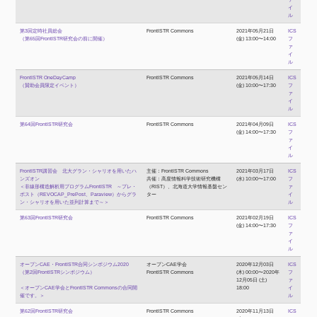
イ
ル
第3回定時社員総会
FrontISTR Commons
2021年05月21日
ICS
（第65回FrontISTR研究会の前に開催）
(金) 13:00〜14:00
フ
ァ
イ
ル
FrontISTR OneDayCamp
FrontISTR Commons
2021年05月14日
ICS
（賛助会員限定イベント）
(金) 10:00〜17:30
フ
ァ
イ
ル
第64回FrontISTR研究会
FrontISTR Commons
2021年04月09日
ICS
(金) 14:00〜17:30
フ
ァ
イ
ル
FrontISTR講習会 北大グラン・シャリオを用いたハ
主催：FrontISTR Commons
2021年03月17日
ICS
ンズオン
共催：高度情報科学技術研究機構
(水) 10:00〜17:00
フ
＜非線形構造解析用プログラムFrontISTR ～プレ・
（RIST）、北海道大学情報基盤セン
ァ
ポスト（REVOCAP_PrePost、Paraview）からグラ
ター
イ
ン・シャリオを用いた並列計算まで～＞
ル
第63回FrontISTR研究会
FrontISTR Commons
2021年02月19日
ICS
(金) 14:00〜17:30
フ
ァ
イ
ル
オープンCAE・FrontISTR合同シンポジウム2020
オープンCAE学会
2020年12月03日
ICS
（第2回FrontISTRシンポジウム）
FrontISTR Commons
(木) 00:00〜2020年
フ
12月05日 (土)
ァ
＜オープンCAE学会とFrontISTR Commonsの合同開
18:00
イ
催です。＞
ル
第62回FrontISTR研究会
FrontISTR Commons
2020年11月13日
ICS