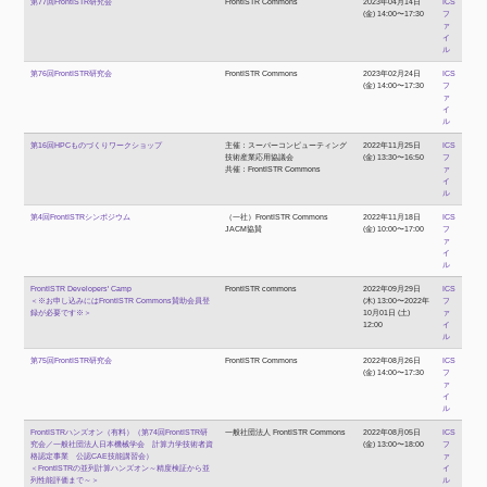
第77回FrontISTR研究会
FrontISTR Commons
2023年04月14日
ICS
(金) 14:00〜17:30
フ
ァ
イ
ル
第76回FrontISTR研究会
FrontISTR Commons
2023年02月24日
ICS
(金) 14:00〜17:30
フ
ァ
イ
ル
第16回HPCものづくりワークショップ
主催：スーパーコンピューティング
2022年11月25日
ICS
技術産業応用協議会
(金) 13:30〜16:50
フ
共催：FrontISTR Commons
ァ
イ
ル
第4回FrontISTRシンポジウム
（一社）FrontISTR Commons
2022年11月18日
ICS
JACM協賛
(金) 10:00〜17:00
フ
ァ
イ
ル
FrontISTR Developers' Camp
FrontISTR commons
2022年09月29日
ICS
＜※お申し込みにはFrontISTR Commons賛助会員登
(木) 13:00〜2022年
フ
録が必要です※＞
10月01日 (土)
ァ
12:00
イ
ル
第75回FrontISTR研究会
FrontISTR Commons
2022年08月26日
ICS
(金) 14:00〜17:30
フ
ァ
イ
ル
FrontISTRハンズオン（有料）（第74回FrontISTR研
一般社団法人 FrontISTR Commons
2022年08月05日
ICS
究会／一般社団法人日本機械学会 計算力学技術者資
(金) 13:00〜18:00
フ
格認定事業 公認CAE技能講習会）
ァ
＜FrontISTRの並列計算ハンズオン～精度検証から並
イ
列性能評価まで～＞
ル