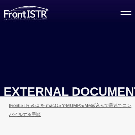
FrontISTR
EXTERNAL DOCUMEN
FrontISTR v5.0 を macOSでMUMPS/Metis込みで最速でコン
パイルする手順